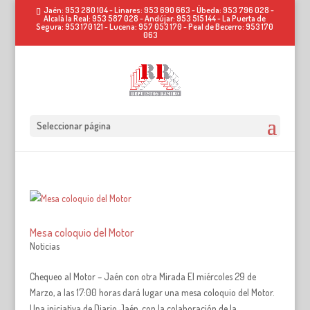
Jaén: 953 280 104 - Linares: 953 690 663 - Úbeda: 953 796 028 -
Alcalá la Real: 953 587 028 - Andújar: 953 515 144 - La Puerta de
Segura: 953 170 121 - Lucena: 957 053 170 - Peal de Becerro: 953 170
063
Seleccionar página
Mesa coloquio del Motor
Noticias
Chequeo al Motor – Jaén con otra Mirada El miércoles 29 de
Marzo, a las 17:00 horas dará lugar una mesa coloquio del Motor.
Una iniciativa de Diario Jaén, con la colaboración de la