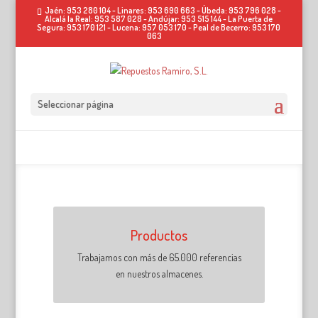
Jaén: 953 280 104 - Linares: 953 690 663 - Úbeda: 953 796 028 -
Alcalá la Real: 953 587 028 - Andújar: 953 515 144 - La Puerta de
Segura: 953 170 121 - Lucena: 957 053 170 - Peal de Becerro: 953 170
063
Seleccionar página
Productos
Trabajamos con más de 65.000 referencias
en nuestros almacenes.