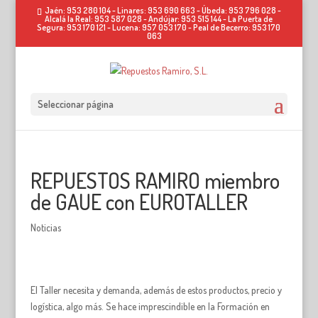
Jaén: 953 280 104 - Linares: 953 690 663 - Úbeda: 953 796 028 -
Alcalá la Real: 953 587 028 - Andújar: 953 515 144 - La Puerta de
Segura: 953 170 121 - Lucena: 957 053 170 - Peal de Becerro: 953 170
063
Seleccionar página
REPUESTOS RAMIRO miembro
de GAUE con EUROTALLER
Noticias
El Taller necesita y demanda, además de estos productos, precio y
logística, algo más. Se hace imprescindible en la Formación en