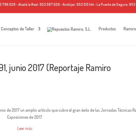
796 028 - Alcalá la Real: 953 587 028 - Andújar: 953 515 144 - La Puerta de Segura: 953 1
Conceptos de Taller
Productos
Ramiro
1, junio 2017 (Reportaje Ramiro
unio de 2017 un amplio artículo que cubre el gran éxito de las Jornadas Técnicas 
Exposiciones de 2017.
Leer más