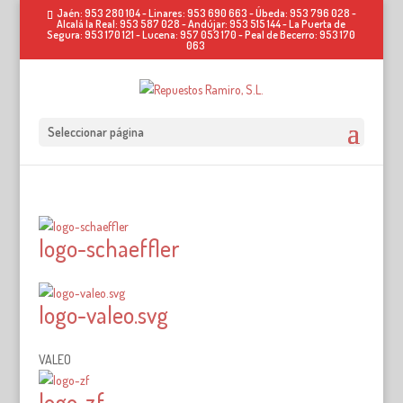
Jaén: 953 280 104 - Linares: 953 690 663 - Úbeda: 953 796 028 -
Alcalá la Real: 953 587 028 - Andújar: 953 515 144 - La Puerta de
Segura: 953 170 121 - Lucena: 957 053 170 - Peal de Becerro: 953 170
063
Seleccionar página
logo-schaeffler
logo-valeo.svg
VALEO
logo-zf