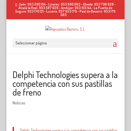
Jaén: 953 280 104 - Linares: 953 690 663 - Úbeda: 953 796 028 -
Alcalá la Real: 953 587 028 - Andújar: 953 515 144 - La Puerta de
Segura: 953 170 121 - Lucena: 957 053 170 - Peal de Becerro: 953 170
063
Seleccionar página
Delphi Technologies supera a la
competencia con sus pastillas
de freno
Noticias
Delphi Technologies supera a la competencia con sus pastillas