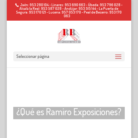
Jaén: 953 280 104 - Linares: 953 690 663 - Úbeda: 953 796 028 -
Alcalá la Real: 953 587 028 - Andújar: 953 515 144 - La Puerta de
Segura: 953 170 121 - Lucena: 957 053 170 - Peal de Becerro: 953 170
063
Seleccionar página
¿Qué es Ramiro Exposiciones?